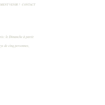
MENT VENIR ?
CONTACT
 27 Novembre 2011
Entrée Gratuite
ris: le Dimanche à partir
rys de cinq personnes,